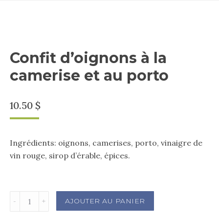
Confit d’oignons à la
camerise et au porto
10.50
$
Ingrédients: oignons, camerises, porto, vinaigre de
vin rouge, sirop d’érable, épices.
Confit
AJOUTER AU PANIER
d’oignons