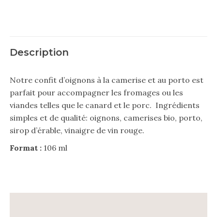
à
la
camerise
et
Description
au
porto
quantity
Notre confit d’oignons à la camerise et au porto est
parfait pour accompagner les fromages ou les
viandes telles que le canard et le porc. Ingrédients
simples et de qualité: oignons, camerises bio, porto,
sirop d’érable, vinaigre de vin rouge.
Format :
106 ml