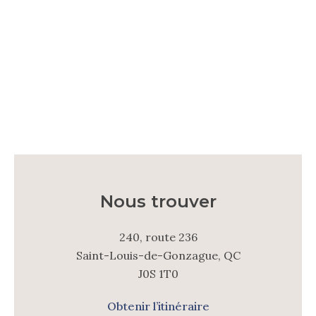
Savon a la camerise
9.00
$
Nous trouver
240, route 236
Saint-Louis-de-Gonzague, QC
J0S 1T0
Obtenir l’itinéraire